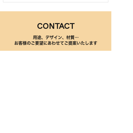
CONTACT
用途、デザイン、材質…
お客様のご要望にあわせてご提案いたします
0572-43-3221
〒507-0901 岐阜県多治見市笠原町1500
営業時間／AM8:30～PM5:30
定休日：土日祝
お問い合わせ