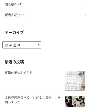
商品紹介 (7)
新商品紹介 (5)
アーカイブ
ア
ー
カ
イ
ブ
最近の投稿
夏季休業のお知らせ
多治見西高等学校「ハピネス探究」に参
加しました