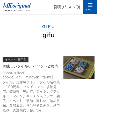
見積りリスト
(0)
GIFU
gifu
イベント・展示会
美味しいタイル♡ イベントご案内
2022年01月22日
cookie
gifu
minoyaki
tajimi
タイル、美濃焼タイル、タイル名称統
一100周年、プレイベント、多治見
市、岐阜県、笠原町、アイシングクッ
キー、マイン、キッチンスタジオ、親
子、イベント、参加、楽しい、詰め放
題、参加募集、多治見るこみち、お申
込み、美濃焼女子会、tile