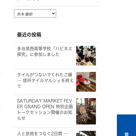
ア
ー
カ
イ
最近の投稿
ブ
多治見西高等学校「ハピネス
探究」に参加しました
タイルがつないでくれたご縁
― 信州タイルマルシェを終え
て
SATURDAY MARKET FEV
ER GRAND OPEN 特別企画
トークセッション開催のお知
らせ
人と技術をつなぐ2日間 ―