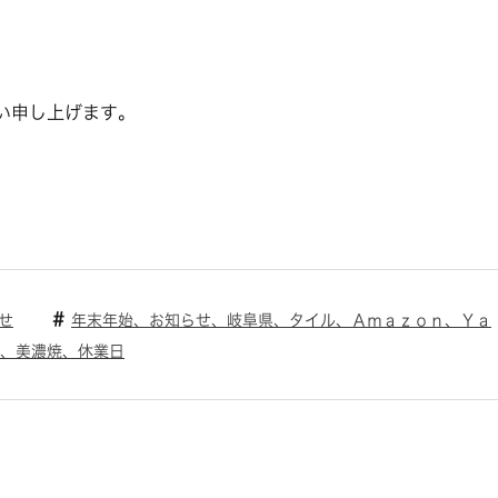
い申し上げます。
せ
年末年始、お知らせ、岐阜県、タイル、Ａｍａｚｏｎ、Ｙａ
原、美濃焼、休業日