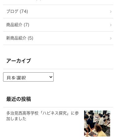
ブログ (74)
商品紹介 (7)
新商品紹介 (5)
アーカイブ
ア
ー
カ
イ
ブ
最近の投稿
多治見西高等学校「ハピネス探究」に参
加しました