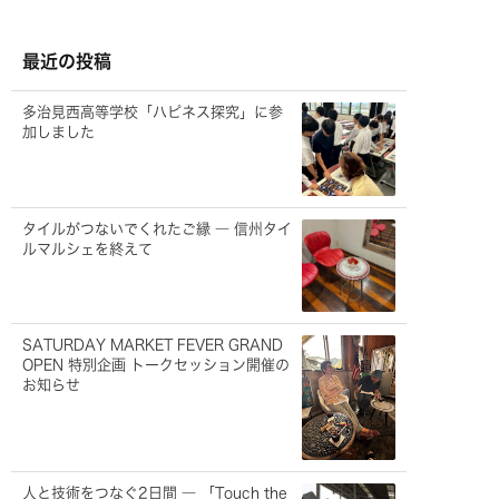
カ
イ
ブ
最近の投稿
多治見西高等学校「ハピネス探究」に参
加しました
タイルがつないでくれたご縁 ― 信州タイ
ルマルシェを終えて
SATURDAY MARKET FEVER GRAND
OPEN 特別企画 トークセッション開催の
お知らせ
人と技術をつなぐ2日間 ― 「Touch the