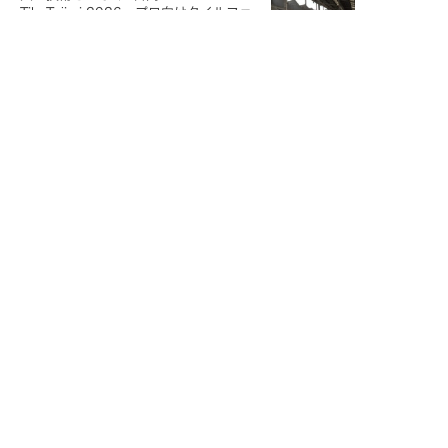
Tile Tajimi 2026」プロ向けタイルファ
クトリーツアー
Touch the Tile Tajimi 2026
記事一覧を見る
CONTACT
用途、デザイン、材質…
お客様のご要望にあわせてご提案いたします
0572-43-3221