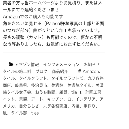
業者の方は当ホームページよりお見積り、またはメ
ールにてご連絡くださいませ
Amazonでのご購入も可能です
角をきれいに見せる（Palasol様お写真の上部と正面
のつなぎ部分）曲がりという加工も承っています。
長さの調整（カット）も可能ですので、何かご不明
な点等ありましたら、お気軽におたずねください。
アマゾン情報
インフォメーション
お知らせ
タイルの施工例
ブログ
商品紹介
Amazon、
タイル、タイルクラフト、タイルクラフト部、丸ヲ各務
商店、岐阜県、多治見市、美濃焼、美濃焼タイル、美濃
焼タイル女子会、おうち時間、雑貨、tile
t、計画工房
イット、景観、アート、キッチン、白、インテリア、ア
メリカ、自分らしさ、丸ヲ各務商店、内装、手作り、
風、タイル部、tiles