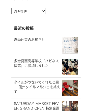
ア
ー
カ
イ
最近の投稿
ブ
夏季休業のお知らせ
多治見西高等学校「ハピネス
探究」に参加しました
タイルがつないでくれたご縁
― 信州タイルマルシェを終え
て
SATURDAY MARKET FEV
ER GRAND OPEN 特別企画