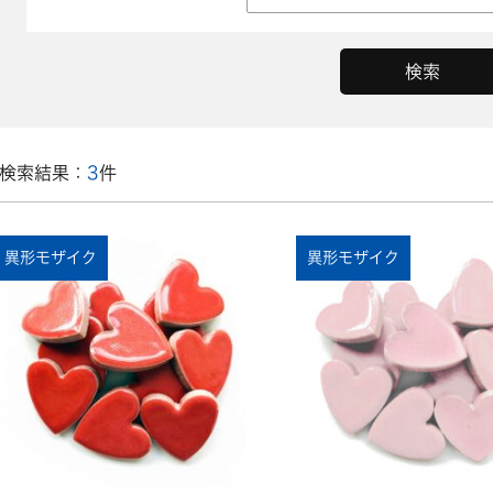
検索結果：
3
件
異形モザイク
異形モザイク