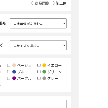
商品画像
施工例
場所
ズ
ム
ベージュ
イエロー
ン
ブルー
グリーン
パープル
グレー
ス