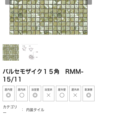
バルセモザイク１５角 RMM-
15/11
屋内壁
屋内床
浴室壁
浴室床
屋外壁
屋外床
耐凍害
カテゴリ
内装タイル
ー