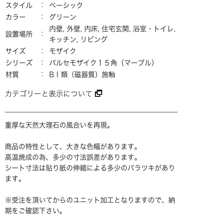
スタイル
ベーシック
カラー
グリーン
内壁, 外壁, 内床, 住宅玄関, 浴室・トイレ,
設置場所
キッチン, リビング
サイズ
モザイク
シリーズ
バルセモザイク１５角（マーブル）
材質
BＩ類（磁器質）施釉
カテゴリーと表示について
重厚な天然大理石の風合いを再現。
商品の特性として、大きな色幅があります。
高温焼成の為、多少の寸法誤差があります。
シート寸法は貼り紙の伸縮による多少のバラツキがあり
ます。
※受注を頂いてからのユニット加工となりますので、納
期をご確認下さい。