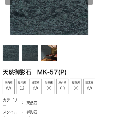
天然御影石 MK-57(P)
屋内壁
屋内床
浴室壁
浴室床
屋外壁
屋外床
耐凍害
カテゴリ
天然石
ー
スタイル
御影石