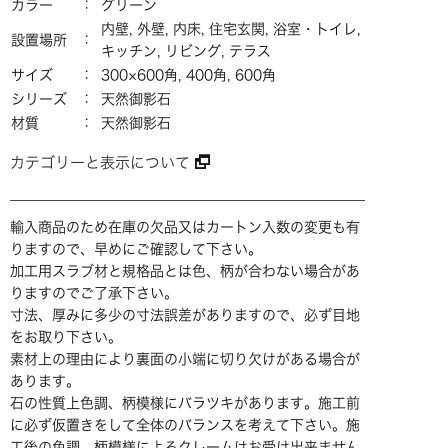
カラー
グリーン
内壁, 外壁, 内床, 住宅玄関, 浴室・トイレ,
設置場所
キッチン, リビング, テラス
サイズ
300×600角, 400角, 600角
シリーズ
天然御影石
材質
天然御影石
カテゴリーと表示について
輸入商品のため在庫の欠品又はカートン入数の変更も有
りますので、早めにご確認して下さい。
加工用スラブ材と規格品とは色、柄が合わない場合があ
りますのでご了承下さい。
寸法、厚みに多少の寸法誤差がありますので、必ず目地
をお取り下さい。
素材上の理由により裏面の小端に切り欠けがある場合が
あります。
石の性質上色調、柄模様にバラツキがあります。施工前
に必ず仮置きをして全体のバランスを考えて下さい。施
工後の色調、柄模様によるクレームはお受け出来ません