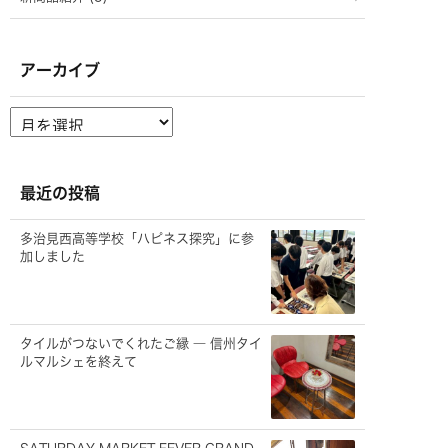
アーカイブ
ア
ー
カ
イ
ブ
最近の投稿
多治見西高等学校「ハピネス探究」に参
加しました
タイルがつないでくれたご縁 ― 信州タイ
ルマルシェを終えて