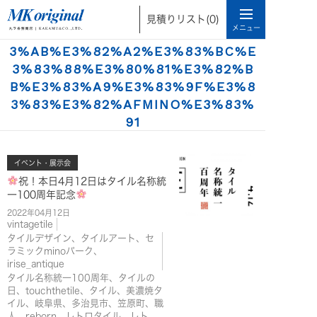
3%82%A4%E3%83%B3%E3%80%8
見積りリスト
(0)
1%E3%82%BF%E3%82%A4%E3%8
3%AB%E3%82%A2%E3%83%BC%E
3%83%88%E3%80%81%E3%82%B
B%E3%83%A9%E3%83%9F%E3%8
3%83%E3%82%AFMINO%E3%83%
91
タイルデザイン、タイルアート、セ
ラミックminoパーク、irise_anti
イベント・展示会
祝！本日4月12日はタイル名称統
que
一100周年記念
2022年04月12日
vintagetile
タイルデザイン、タイルアート、セ
ラミックminoパーク、
irise_antique
タイル名称統一100周年、タイルの
日、touchthetile、タイル、美濃焼タ
イル、岐阜県、多治見市、笠原町、職
人、reborn、レトロタイル、レト