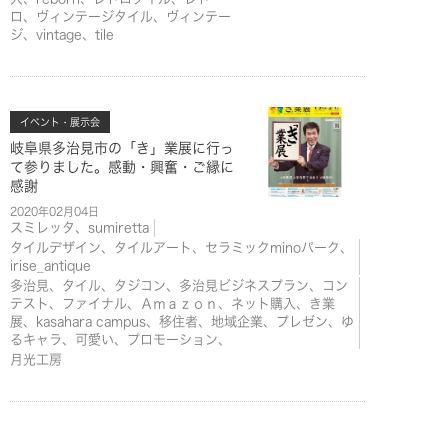
ロ、ヴィンテージタイル、ヴィンテー
ジ、vintage、tile
イベント・展示会
岐阜県多治見市の「き」業展に行っ
て参りました。感動・興奮・ご縁に
感謝
2020年02月04日
スミレッタ、sumiretta
タイルデザイン、タイルアート、セラミックminoパーク、
irise_antique
多治見、タイル、タジコン、多治見ビジネスプラン、コン
テスト、ファイナル、Ａｍａｚｏｎ、ネット購入、き業
展、kasahara campus、移住者、地域企業、プレゼン、ゆ
るキャラ、可愛い、プロモーション、
月光工房